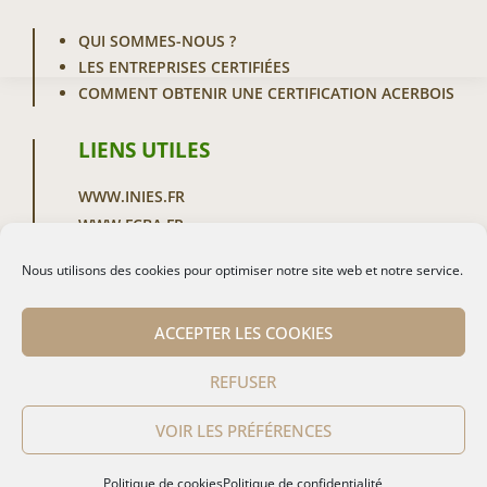
QUI SOMMES-NOUS ?
LES ENTREPRISES CERTIFIÉES
COMMENT OBTENIR UNE CERTIFICATION ACERBOIS
LIENS UTILES
WWW.INIES.FR
WWW.FCBA.FR
WWW.GLULAM.ORG
Nous utilisons des cookies pour optimiser notre site web et notre service.
WWW.UICB.PRO
ACCEPTER LES COOKIES
CONTACTEZ-NOUS
REFUSER
POLITIQUE DE CONFIDENTIALITÉ
VOIR LES PRÉFÉRENCES
MENTIONS LÉGALES
POLITIQUE DE COOKIES (UE)
Politique de cookies
Politique de confidentialité